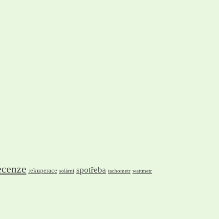
ecenze
spotřeba
rekuperace
solární
tachometr
wattmetr