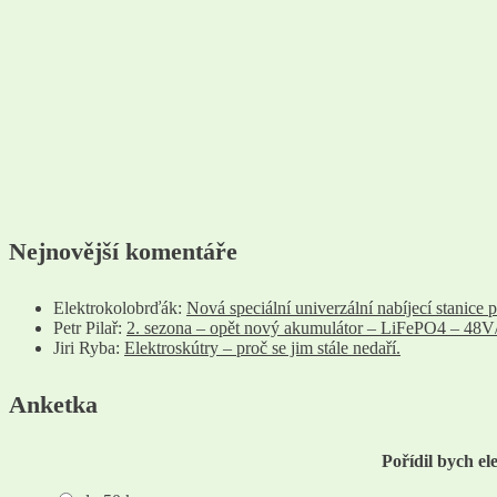
Nejnovější komentáře
Elektrokolobrďák
:
Nová speciální univerzální nabíjecí stanice p
Petr Pilař
:
2. sezona – opět nový akumulátor – LiFePO4 – 48
Jiri Ryba
:
Elektroskútry – proč se jim stále nedaří.
Anketka
Pořídil bych e