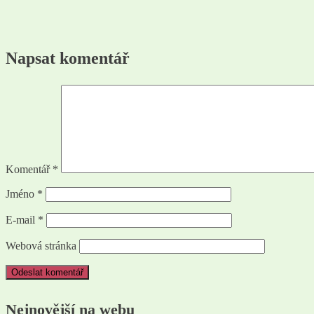
Napsat komentář
Komentář
*
Jméno
*
E-mail
*
Webová stránka
Nejnovější na webu