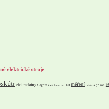
né elektrické stroje
oskútr
r
měření
elektroskútry
Gogoro
příkon
jistič
kapacita
LED
nabíjení