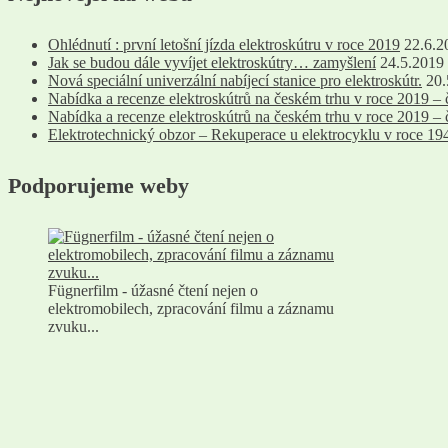
Ohlédnutí : první letošní jízda elektroskútru v roce 2019
22.6.2
Jak se budou dále vyvíjet elektroskútry… zamyšlení
24.5.2019
Nová speciální univerzální nabíjecí stanice pro elektroskútr.
20.
Nabídka a recenze elektroskútrů na českém trhu v roce 2019 – 
Nabídka a recenze elektroskútrů na českém trhu v roce 2019 – 
Elektrotechnický obzor – Rekuperace u elektrocyklu v roce 19
Podporujeme weby
Fügnerfilm - úžasné čtení nejen o
elektromobilech, zpracování filmu a záznamu
zvuku...