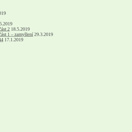
019
5.2019
část 2
18.5.2019
část 1 – zamyšlení
29.3.2019
44
17.1.2019