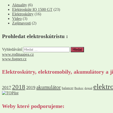
Aktuality
(6)
Elektroskútr IO 1500 GT
(23)
Elektroskútry
(16)
Video
(3)
Zajímavosti
(2)
Prohledat elektroskútristu :
Vyhledávání
www.rodinaapea.cz
www.fugner.cz
Elektroskútry, elektromobily, akumulátory a ji
elektr
2018
akumulátor
2017
2019
balancer
Bozkov
dojezd
Weby které podporujeme: